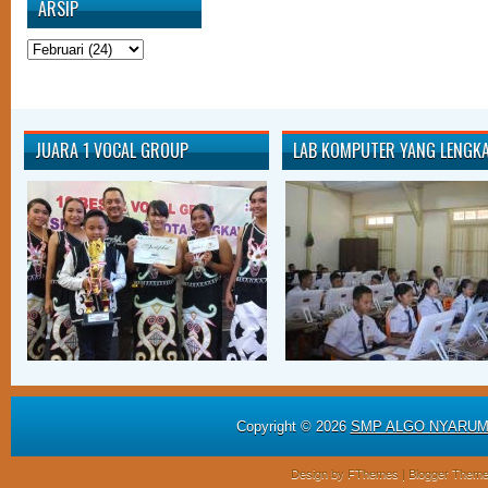
ARSIP
JUARA 1 VOCAL GROUP
LAB KOMPUTER YANG LENGK
Copyright ©
2026
SMP ALGO NYARU
Design by
FThemes
| Blogger Them