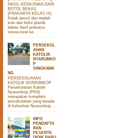
HASIL KERAJINAN DARI
BOTOL BEKAS
(PRAKARYA KELAS IX)
Kotak pensil dan wadah
koin dari botol plastik
bekas hasil prakarya
siswa-siswi ke...
PERSEKOL
AHAN
KATOLIK
NYARUMKO
P
SINGKAWA
NG
PERSEKOLAHAN
KATOLIK NYARUMKOP
Persekolahan Katolik
Nyarumkop (PKN)
merupakan kompleks
persekolahan yang berada
di kelurahan Nyarumkop, ...
INFO
PENDAFTA
RAN
PESERTA
DIDIK BARU