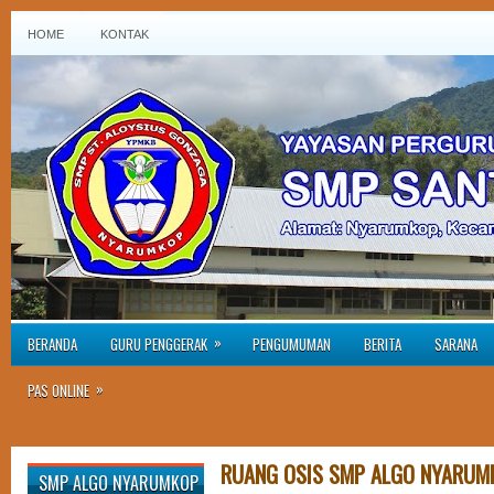
HOME
KONTAK
»
BERANDA
GURU PENGGERAK
PENGUMUMAN
BERITA
SARANA
»
PAS ONLINE
RUANG OSIS SMP ALGO NYARUM
SMP ALGO NYARUMKOP