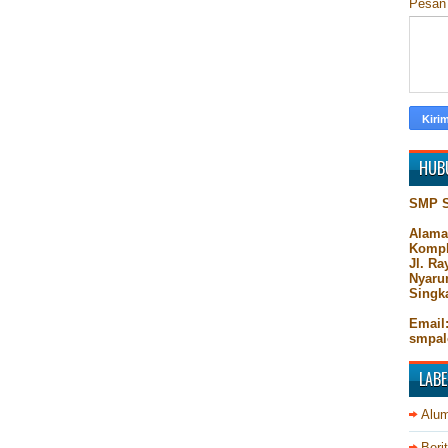
Pesa
HUB
SMP 
Alama
Kompl
Jl. R
Nyaru
Singk
Email
smpal
LABE
Alum
Beri