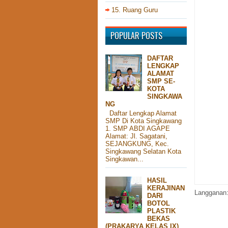
15. Ruang Guru
POPULAR POSTS
DAFTAR
LENGKAP
ALAMAT
SMP SE-
KOTA
SINGKAWA
NG
Daftar Lengkap Alamat
SMP Di Kota Singkawang
1. SMP ABDI AGAPE
Alamat: Jl. Sagatani,
SEJANGKUNG, Kec.
Singkawang Selatan Kota
Singkawan...
HASIL
KERAJINAN
Langganan
DARI
BOTOL
PLASTIK
BEKAS
(PRAKARYA KELAS IX)