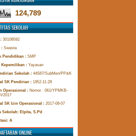
TISTIK KUNJUNGAN
124,789
TITAS SEKOLAH
 :
30108592
 :
Swasta
k Pendidikan :
SMP
s Kepemilikan :
Yayasan
ndirian Sekolah :
44587/SubMen/PP&K
al SK Pendirian :
1952-11-28
n Operasional :
Nomor : 061/YPMKB-
II/2017
al SK Izin Operasional :
2017-08-07
 Sekolah: Elpita, S.Pd
tasi: A
DAFTARAN ONLINE