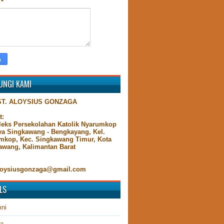
n
*
UNGI KAMI
ST. ALOYSIUS GONZAGA
t:
eks Persekolahan Katolik Nyarumkop
aya Singkawang - Bengkayang, Kel.
mkop, Kec. Singkawang Timur, Kota
awang, Kalimantan Barat
:
oysiusgonzaga@gmail.com
LS
ni
ta