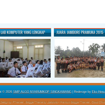
LAB KOMPUTER YANG LENGKAP
JUARA JAMBORE PRAMUKA 2015
ht ©
2026
SMP ALGO NYARUMKOP SINGKAWANG
| Redesign by
Eko Heru
Design by
FThemes
| Blogger Theme by
Lasantha
-
Premium Blogger Themes
|
Cloud CRM