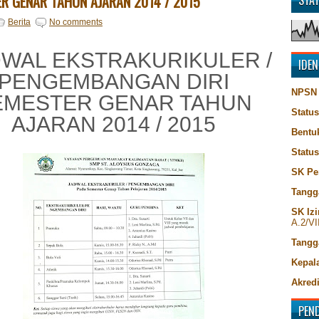
R GENAR TAHUN AJARAN 2014 / 2015
STA
Berita
No comments
WAL EKSTRAKURIKULER /
IDEN
PENGEMBANGAN DIRI
NPSN
EMESTER GENAR TAHUN
Status
AJARAN 2014 / 2015
Bentu
Statu
SK Pe
Tangg
SK Izi
A.2/VI
Tangg
Kepala
Akredi
PEN