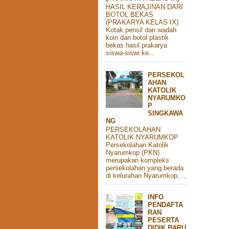
HASIL KERAJINAN DARI
BOTOL BEKAS
(PRAKARYA KELAS IX)
Kotak pensil dan wadah
koin dari botol plastik
bekas hasil prakarya
siswa-siswi ke...
PERSEKOL
AHAN
KATOLIK
NYARUMKO
P
SINGKAWA
NG
PERSEKOLAHAN
KATOLIK NYARUMKOP
Persekolahan Katolik
Nyarumkop (PKN)
merupakan kompleks
persekolahan yang berada
di kelurahan Nyarumkop, ...
INFO
PENDAFTA
RAN
PESERTA
DIDIK BARU