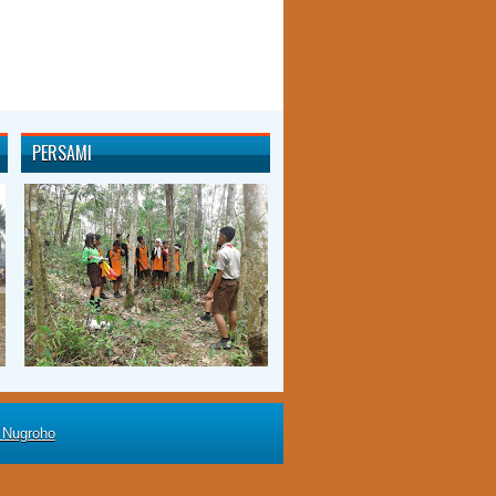
PERSAMI
 Nugroho