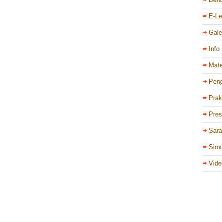
E-Le
Gale
Info
Mate
Pen
Prak
Pres
Sar
Simu
Vide