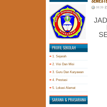
SEMESTE
08:39
JAD
S
PROFIL SEKOLAH
1. Sejarah
2. Visi Dan Misi
3. Guru Dan Karyawan
4. Prestasi
5. Lokasi Alamat
SARANA & PRASARANA