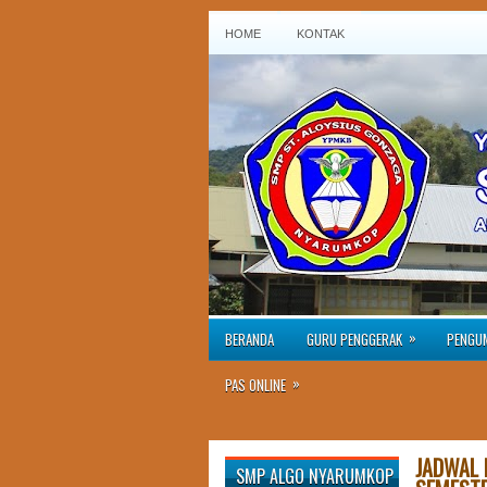
HOME
KONTAK
»
BERANDA
GURU PENGGERAK
PENGU
»
PAS ONLINE
JADWAL 
SMP ALGO NYARUMKOP