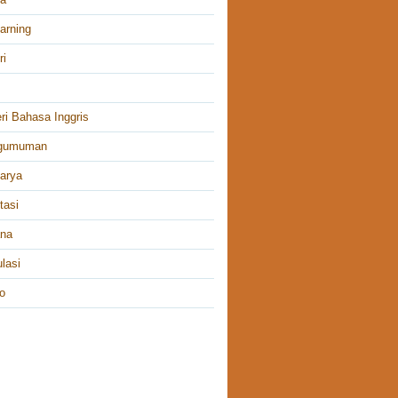
arning
ri
ri Bahasa Inggris
gumuman
arya
tasi
ana
lasi
o