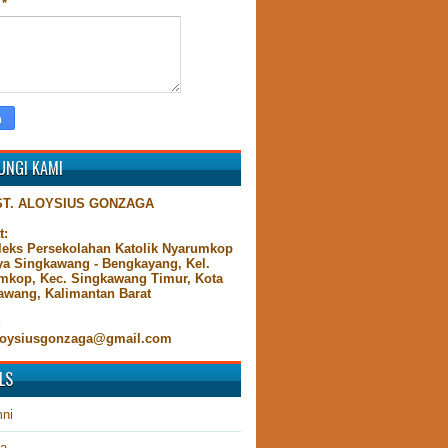
n
*
UNGI KAMI
ST. ALOYSIUS GONZAGA
t:
eks Persekolahan Katolik Nyarumkop
aya Singkawang - Bengkayang, Kel.
mkop, Kec. Singkawang Timur, Kota
awang, Kalimantan Barat
:
oysiusgonzaga@gmail.com
LS
ni
ta