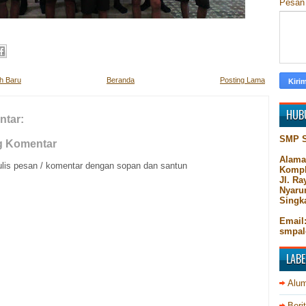
Pesa
ih Baru
Beranda
Posting Lama
HUB
ntar:
SMP 
g Komentar
Alama
ulis pesan / komentar dengan sopan dan santun
Kompl
Jl. R
Nyaru
Singk
Email
smpal
LABE
Alum
Beri