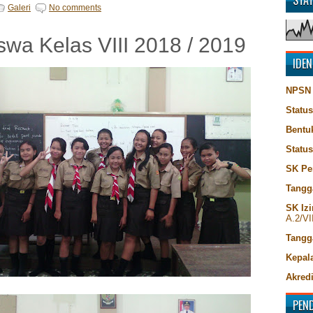
STA
Galeri
No comments
swa Kelas VIII 2018 / 2019
IDEN
NPSN
Status
Bentu
Statu
SK Pe
Tangg
SK Izi
A.2/VI
Tangg
Kepala
Akredi
PEN