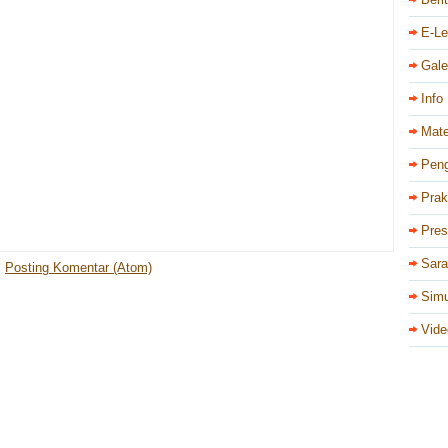
E-Le
Gale
Info
Mate
Pen
Prak
Pres
Sar
:
Posting Komentar (Atom)
Simu
Vide