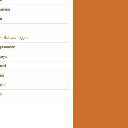
arning
ri
ri Bahasa Inggris
gumuman
arya
tasi
ana
lasi
o