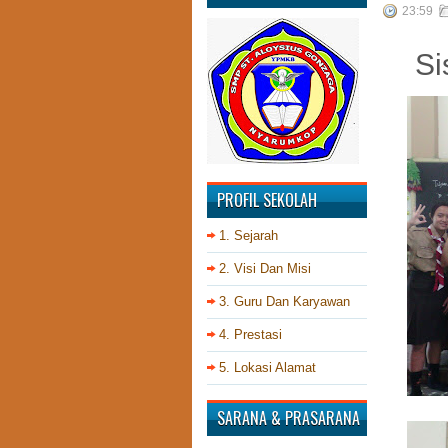
23:59
Si
PROFIL SEKOLAH
1. Sejarah
2. Visi Dan Misi
3. Guru Dan Karyawan
4. Prestasi
5. Lokasi Alamat
SARANA & PRASARANA