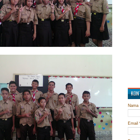
KON
Nama
Email