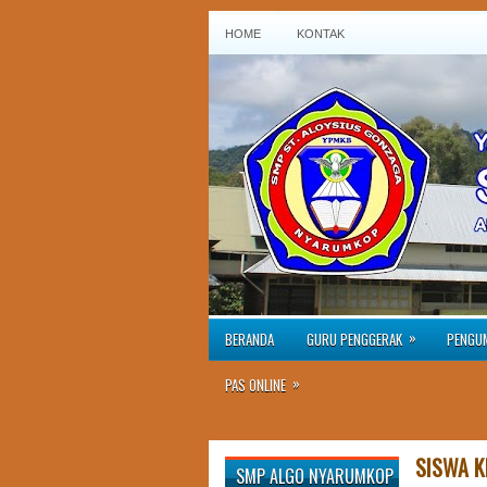
HOME
KONTAK
»
BERANDA
GURU PENGGERAK
PENGU
»
PAS ONLINE
SISWA KE
SMP ALGO NYARUMKOP