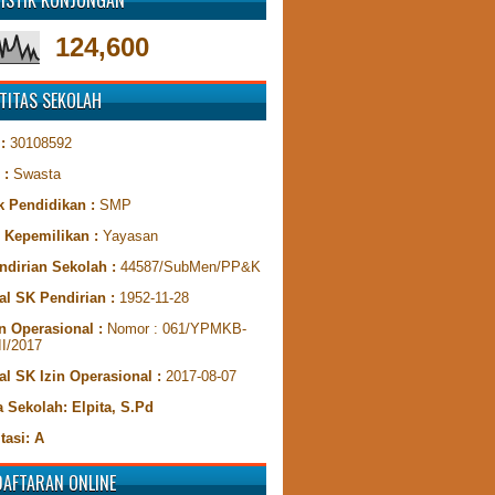
TISTIK KUNJUNGAN
124,600
TITAS SEKOLAH
 :
30108592
 :
Swasta
k Pendidikan :
SMP
s Kepemilikan :
Yayasan
ndirian Sekolah :
44587/SubMen/PP&K
al SK Pendirian :
1952-11-28
n Operasional :
Nomor : 061/YPMKB-
II/2017
al SK Izin Operasional :
2017-08-07
 Sekolah: Elpita, S.Pd
tasi: A
DAFTARAN ONLINE