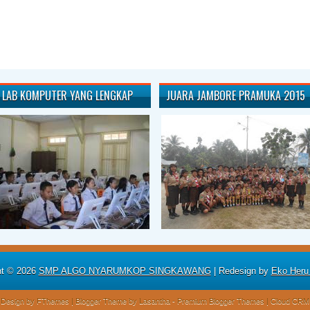
LAB KOMPUTER YANG LENGKAP
JUARA JAMBORE PRAMUKA 2015
ht ©
2026
SMP ALGO NYARUMKOP SINGKAWANG
| Redesign by
Eko Heru
Design by
FThemes
| Blogger Theme by
Lasantha
-
Premium Blogger Themes
|
Cloud CRM