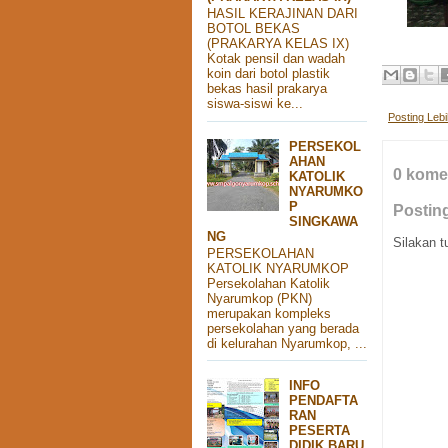
HASIL KERAJINAN DARI
BOTOL BEKAS
(PRAKARYA KELAS IX)
Kotak pensil dan wadah
koin dari botol plastik
bekas hasil prakarya
siswa-siswi ke...
Posting Leb
PERSEKOL
AHAN
0 kome
KATOLIK
NYARUMKO
P
Postin
SINGKAWA
NG
Silakan t
PERSEKOLAHAN
KATOLIK NYARUMKOP
Persekolahan Katolik
Nyarumkop (PKN)
merupakan kompleks
persekolahan yang berada
di kelurahan Nyarumkop, ...
INFO
PENDAFTA
RAN
PESERTA
DIDIK BARU