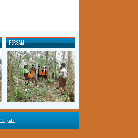
PERSAMI
 Nugroho