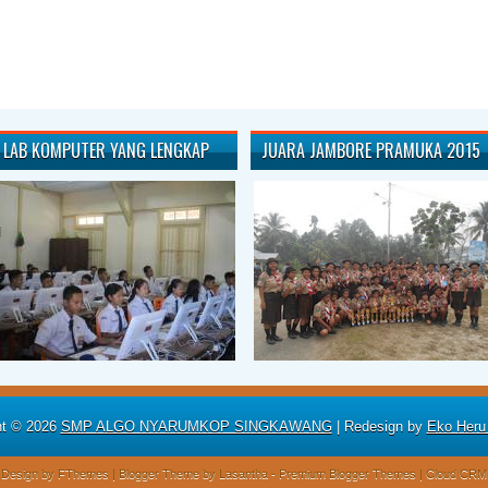
LAB KOMPUTER YANG LENGKAP
JUARA JAMBORE PRAMUKA 2015
ht ©
2026
SMP ALGO NYARUMKOP SINGKAWANG
| Redesign by
Eko Heru
Design by
FThemes
| Blogger Theme by
Lasantha
-
Premium Blogger Themes
|
Cloud CRM