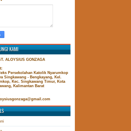
n
*
UNGI KAMI
ST. ALOYSIUS GONZAGA
t:
eks Persekolahan Katolik Nyarumkop
aya Singkawang - Bengkayang, Kel.
mkop, Kec. Singkawang Timur, Kota
awang, Kalimantan Barat
:
oysiusgonzaga@gmail.com
LS
ni
ta