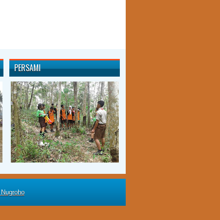
PERSAMI
 Nugroho