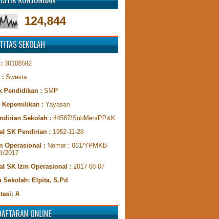
TISTIK KUNJUNGAN
124,844
TITAS SEKOLAH
 :
30108592
 :
Swasta
k Pendidikan :
SMP
s Kepemilikan :
Yayasan
ndirian Sekolah :
44587/SubMen/PP&K
al SK Pendirian :
1952-11-28
n Operasional :
Nomor : 061/YPMKB-
II/2017
al SK Izin Operasional :
2017-08-07
 Sekolah: Elpita, S.Pd
tasi: A
DAFTARAN ONLINE