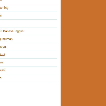
arning
ri
ri Bahasa Inggris
gumuman
arya
tasi
ana
lasi
o