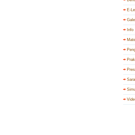
E-Le
Gale
Info
Mate
Pen
Prak
Pres
Sar
Simu
Vide