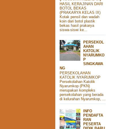
HASIL KERAJINAN DARI
BOTOL BEKAS
(PRAKARYA KELAS IX)
Kotak pensil dan wadah
koin dari botol plastik
bekas hasil prakarya
siswa-siswi ke...
PERSEKOL
AHAN
KATOLIK
NYARUMKO
P
SINGKAWA
NG
PERSEKOLAHAN
KATOLIK NYARUMKOP
Persekolahan Katolik
Nyarumkop (PKN)
merupakan kompleks
persekolahan yang berada
di kelurahan Nyarumkop, ...
INFO
PENDAFTA
RAN
PESERTA
DIDIK BARU