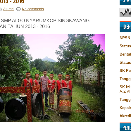
013 - 2016
STA
Alumni
No comments
 SMP ALGO NYARUMKOP SINGKAWANG
IDEN
N TAHUN 2013 - 2016
NPSN
Status
Bentu
Statu
SK Pe
Tangg
SK Izi
A.2/VI
Tangg
Kepala
Akredi
PEN