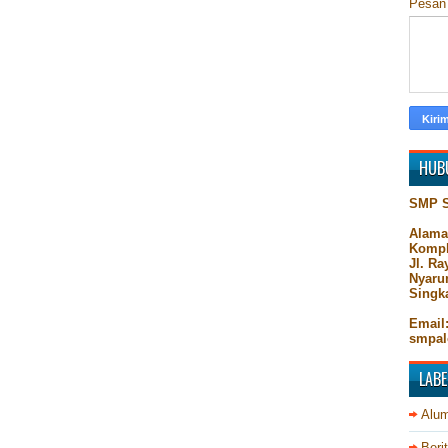
Pesa
HUB
SMP 
Alama
Kompl
Jl. R
Nyaru
Singk
Email
smpal
LABE
Alum
Beri