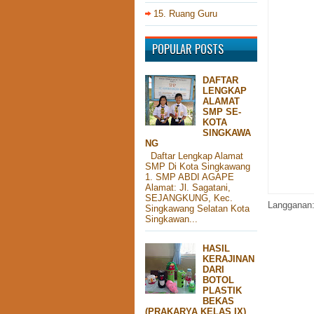
15. Ruang Guru
POPULAR POSTS
DAFTAR
LENGKAP
ALAMAT
SMP SE-
KOTA
SINGKAWA
NG
Daftar Lengkap Alamat
SMP Di Kota Singkawang
1. SMP ABDI AGAPE
Alamat: Jl. Sagatani,
SEJANGKUNG, Kec.
Langganan
Singkawang Selatan Kota
Singkawan...
HASIL
KERAJINAN
DARI
BOTOL
PLASTIK
BEKAS
(PRAKARYA KELAS IX)