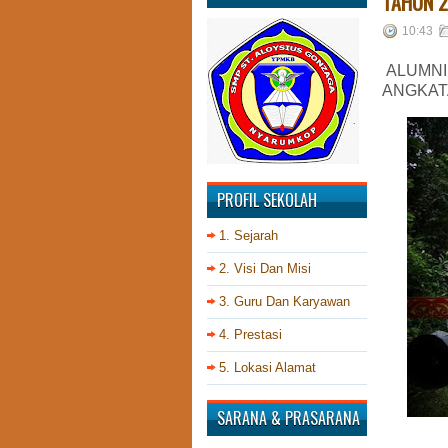
TAHUN 2
10:43
ALUMNI
ANGKATA
PROFIL SEKOLAH
1. Sejarah
2. Visi Dan Misi
3. Guru Dan Karyawan
4. Prestasi
5. Lokasi Alamat
SARANA & PRASARANA