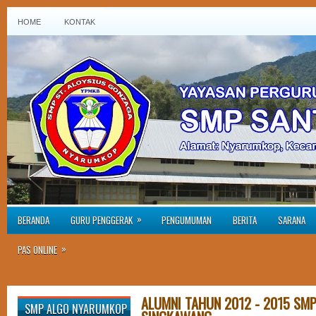
HOME
KONTAK
»
BERANDA
GURU PENGGERAK
PENGUMUMAN
BERITA
SARANA
»
PAS ONLINE
ALUMNI TAHUN 2012 - 2015 SM
SMP ALGO NYARUMKOP