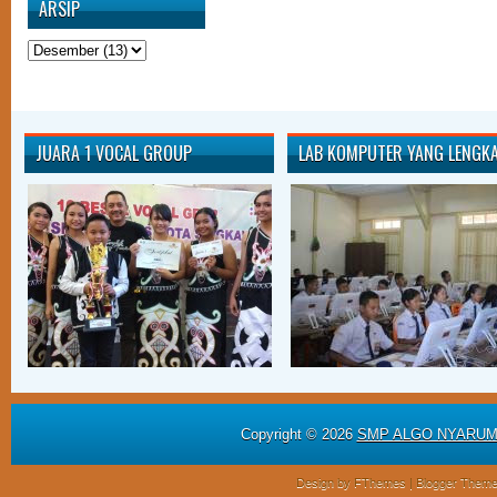
ARSIP
JUARA 1 VOCAL GROUP
LAB KOMPUTER YANG LENGK
Copyright ©
2026
SMP ALGO NYARU
Design by
FThemes
| Blogger Them