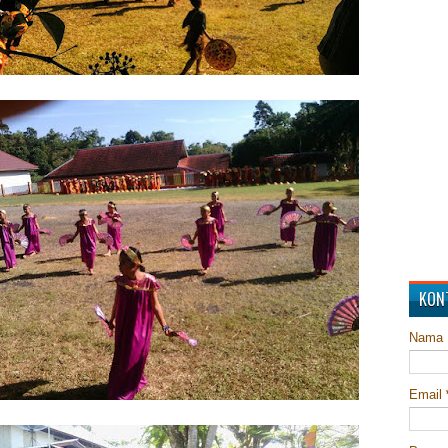
KON
Nama
Email