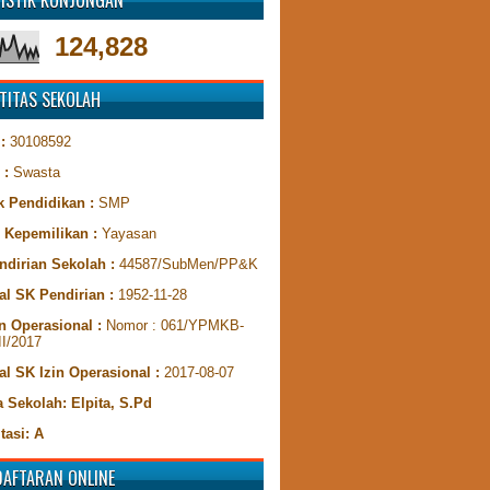
TISTIK KUNJUNGAN
124,828
TITAS SEKOLAH
 :
30108592
 :
Swasta
k Pendidikan :
SMP
s Kepemilikan :
Yayasan
ndirian Sekolah :
44587/SubMen/PP&K
al SK Pendirian :
1952-11-28
n Operasional :
Nomor : 061/YPMKB-
II/2017
al SK Izin Operasional :
2017-08-07
 Sekolah: Elpita, S.Pd
tasi: A
DAFTARAN ONLINE