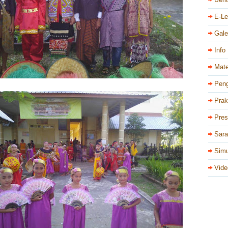
E-Le
Gale
Info
Mate
Pen
Prak
Pres
Sar
Simu
Vide