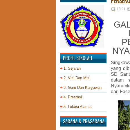
PERSEKO
10:21
GAL
P
NYA
PROFIL SEKOLAH
Singkawan
yang dib
1. Sejarah
SD Sant
2. Visi Dan Misi
dalam r
Nyarumko
3. Guru Dan Karyawan
dari Fac
4. Prestasi
5. Lokasi Alamat
SARANA & PRASARANA