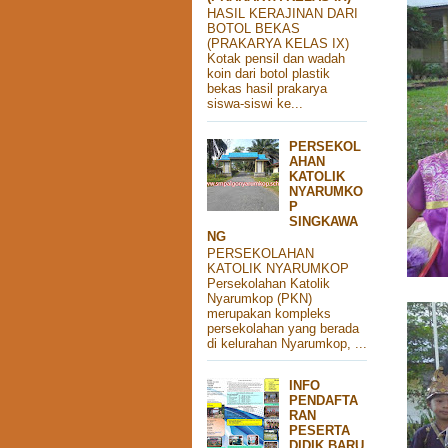
HASIL KERAJINAN DARI
BOTOL BEKAS
(PRAKARYA KELAS IX)
Kotak pensil dan wadah
koin dari botol plastik
bekas hasil prakarya
siswa-siswi ke...
PERSEKOL
AHAN
KATOLIK
NYARUMKO
P
SINGKAWA
NG
PERSEKOLAHAN
KATOLIK NYARUMKOP
Persekolahan Katolik
Nyarumkop (PKN)
merupakan kompleks
persekolahan yang berada
di kelurahan Nyarumkop, ...
INFO
PENDAFTA
RAN
PESERTA
DIDIK BARU