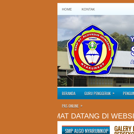
HOME
KONTAK
»
BERANDA
GURU PENGGERAK
PENGU
»
PAS ONLINE
SELAMAT DATANG DI WEBSITE RES
GALERY 
SMP ALGO NYARUMKOP