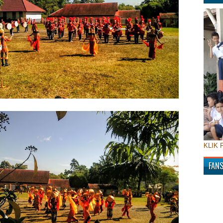
KLIK 
FAN