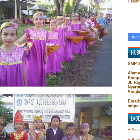
Pesa
HUB
SMP 
Alama
Kompl
Jl. R
Nyaru
Singk
Email
smpal
LABE
Alum
Beri