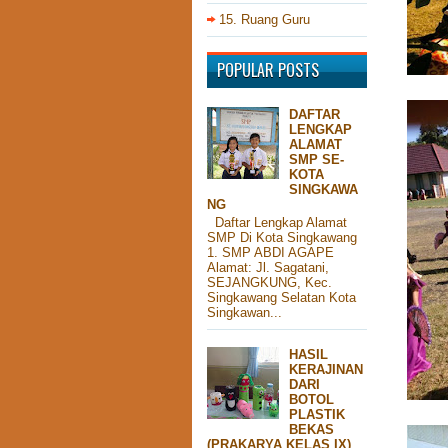
15. Ruang Guru
POPULAR POSTS
DAFTAR
LENGKAP
ALAMAT
SMP SE-
KOTA
SINGKAWA
NG
Daftar Lengkap Alamat
SMP Di Kota Singkawang
1. SMP ABDI AGAPE
Alamat: Jl. Sagatani,
SEJANGKUNG, Kec.
Singkawang Selatan Kota
Singkawan...
HASIL
KERAJINAN
DARI
BOTOL
PLASTIK
BEKAS
(PRAKARYA KELAS IX)