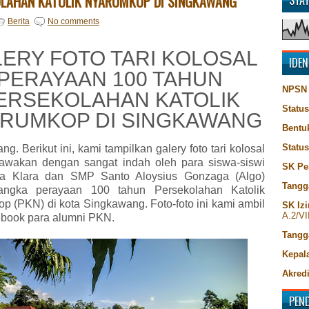
LAHAN KATOLIK NYARUMKOP DI SINGKAWANG
STA
Berita
No comments
ERY FOTO TARI KOLOSAL
IDEN
PERAYAAN 100 TAHUN
NPSN
ERSEKOLAHAN KATOLIK
Status
RUMKOP DI SINGKAWANG
Bentu
Statu
g. Berikut ini, kami tampilkan galery foto tari kolosal
awakan dengan sangat indah oleh para siswa-siswi
SK Pe
a Klara dan SMP Santo Aloysius Gonzaga (Algo)
Tangg
angka perayaan 100 tahun Persekolahan Katolik
p (PKN) di kota Singkawang. Foto-foto ini kami ambil
SK Izi
A.2/VI
ebook para alumni PKN.
Tangg
Kepala
Akredi
PEN