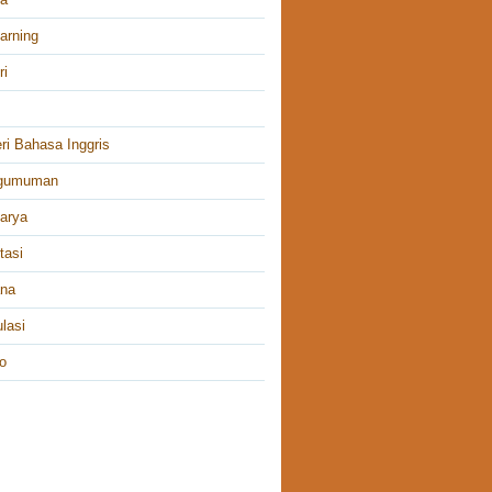
arning
ri
ri Bahasa Inggris
gumuman
arya
tasi
ana
lasi
o