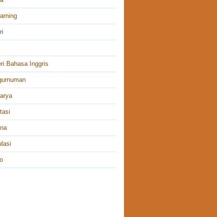
arning
ri
ri Bahasa Inggris
gumuman
arya
tasi
ana
lasi
o