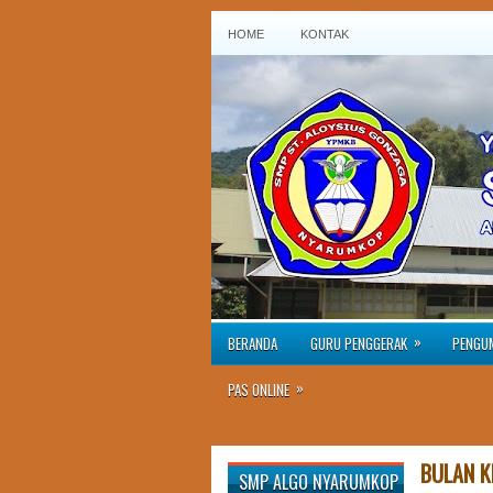
HOME
KONTAK
»
BERANDA
GURU PENGGERAK
PENGU
»
PAS ONLINE
BULAN K
SMP ALGO NYARUMKOP