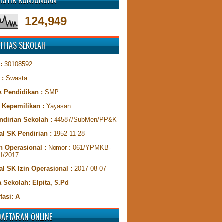
TISTIK KUNJUNGAN
124,949
TITAS SEKOLAH
 :
30108592
 :
Swasta
k Pendidikan :
SMP
s Kepemilikan :
Yayasan
ndirian Sekolah :
44587/SubMen/PP&K
al SK Pendirian :
1952-11-28
n Operasional :
Nomor : 061/YPMKB-
II/2017
al SK Izin Operasional :
2017-08-07
 Sekolah: Elpita, S.Pd
tasi: A
DAFTARAN ONLINE