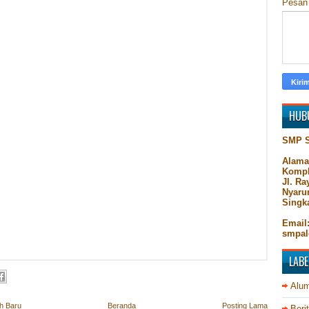
Pesa
HUB
SMP 
Alama
Kompl
Jl. R
Nyaru
Singk
Email
smpal
LABE
Alum
ih Baru
Beranda
Posting Lama
Beri