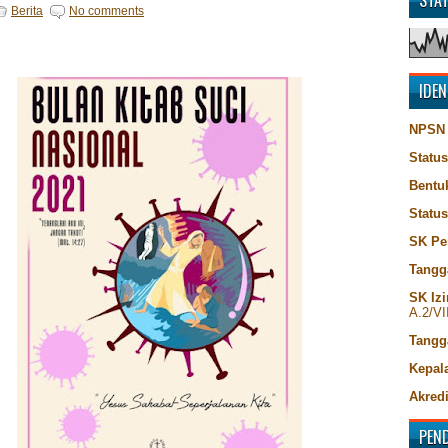
STA
Berita
No comments
IDEN
NPSN
Status
Bentu
Statu
SK Pe
Tangg
SK Izi
A.2/VI
Tangg
Kepala
Akredi
PEN