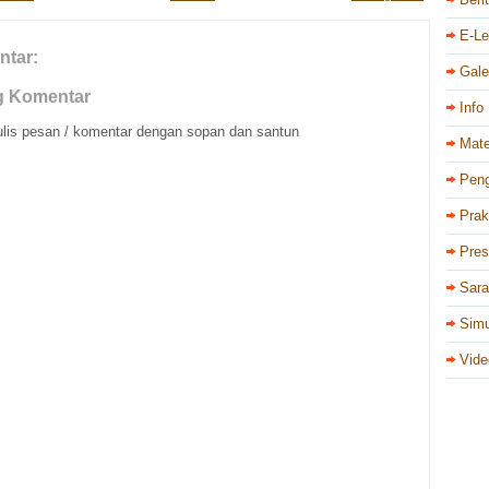
E-Le
ntar:
Gale
g Komentar
Info
ulis pesan / komentar dengan sopan dan santun
Mate
Pen
Prak
Pres
Sar
Simu
Vide