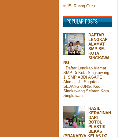
15. Ruang Guru
POPULAR POSTS
DAFTAR
LENGKAP
ALAMAT
SMP SE-
KOTA
SINGKAWA
NG
Daftar Lengkap Alamat
SMP Di Kota Singkawang
1. SMP ABDI AGAPE
Alamat: Jl. Sagatani,
SEJANGKUNG, Kec.
Singkawang Selatan Kota
Singkawan...
HASIL
KERAJINAN
DARI
BOTOL
PLASTIK
BEKAS
(PRAKARYA KELAS IX)