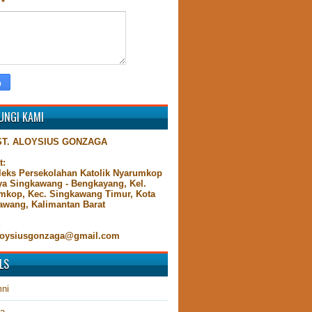
n
*
UNGI KAMI
ST. ALOYSIUS GONZAGA
t:
eks Persekolahan Katolik Nyarumkop
aya Singkawang - Bengkayang, Kel.
mkop, Kec. Singkawang Timur, Kota
awang, Kalimantan Barat
:
oysiusgonzaga@gmail.com
LS
ni
ta