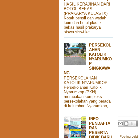
HASIL KERAJINAN DARI
BOTOL BEKAS
(PRAKARYA KELAS IX)
Kotak pensil dan wadah
koin dari botol plastik
bekas hasil prakarya
siswa-siswi ke...
PERSEKOL
AHAN
KATOLIK
NYARUMKO
P
SINGKAWA
NG
PERSEKOLAHAN
KATOLIK NYARUMKOP
Persekolahan Katolik
Nyarumkop (PKN)
merupakan kompleks
persekolahan yang berada
di kelurahan Nyarumkop, ...
INFO
PENDAFTA
RAN
PESERTA
Posting Leb
DIDIK BARU