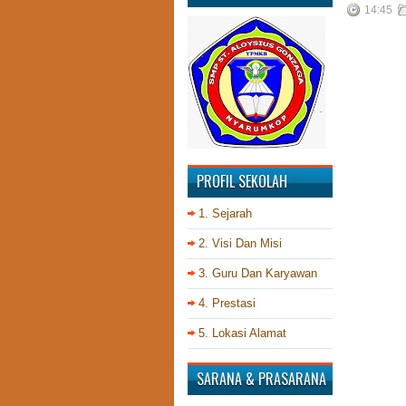
14:45
PROFIL SEKOLAH
1. Sejarah
2. Visi Dan Misi
3. Guru Dan Karyawan
4. Prestasi
5. Lokasi Alamat
SARANA & PRASARANA