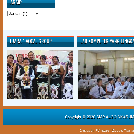
ARSIP
JUARA 1 VOCAL GROUP
LAB KOMPUTER YANG LENGK
Copyright ©
2026
SMP ALGO NYARU
Design by
FThemes
| Blogger Them