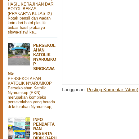
HASIL KERAJINAN DARI
BOTOL BEKAS
(PRAKARYA KELAS IX)
Kotak pensil dan wadah
koin dari botol plastik
bekas hasil prakarya
siswa-siswi ke...
PERSEKOL
AHAN
KATOLIK
NYARUMKO
P
SINGKAWA
NG
PERSEKOLAHAN
KATOLIK NYARUMKOP
Persekolahan Katolik
Langganan:
Posting Komentar (Atom)
Nyarumkop (PKN)
merupakan kompleks
persekolahan yang berada
di kelurahan Nyarumkop, ...
INFO
PENDAFTA
RAN
PESERTA
DIDIK BARU