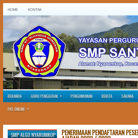
HOME
KONTAK
»
BERANDA
GURU PENGGERAK
PENGUMUMAN
BERITA
SARANA
»
PAS ONLINE
PENERIMAAN PENDAFTARAN PESE
SMP ALGO NYARUMKOP