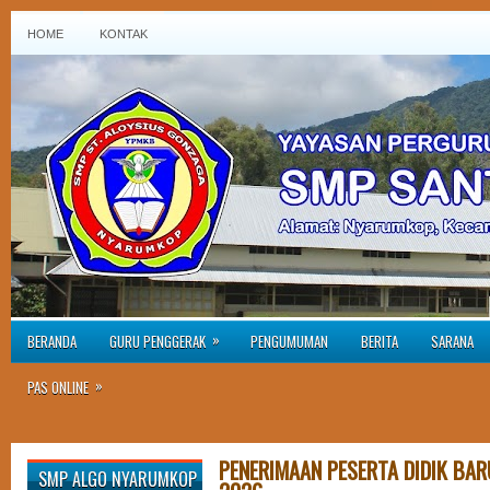
HOME
KONTAK
»
BERANDA
GURU PENGGERAK
PENGUMUMAN
BERITA
SARANA
»
PAS ONLINE
PENERIMAAN PESERTA DIDIK BAR
SMP ALGO NYARUMKOP