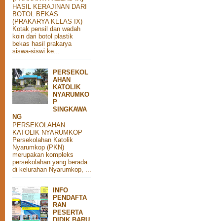
HASIL KERAJINAN DARI
BOTOL BEKAS
(PRAKARYA KELAS IX)
Kotak pensil dan wadah
koin dari botol plastik
bekas hasil prakarya
siswa-siswi ke...
PERSEKOL
AHAN
KATOLIK
NYARUMKO
P
SINGKAWA
NG
PERSEKOLAHAN
KATOLIK NYARUMKOP
Persekolahan Katolik
Nyarumkop (PKN)
merupakan kompleks
persekolahan yang berada
di kelurahan Nyarumkop, ...
INFO
PENDAFTA
RAN
PESERTA
DIDIK BARU