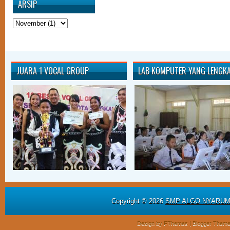
ARSIP
JUARA 1 VOCAL GROUP
LAB KOMPUTER YANG LENGK
Copyright ©
2026
SMP ALGO NYARU
Design by
FThemes
| Blogger Them