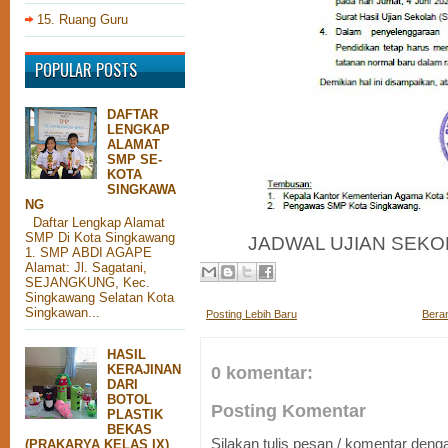
15. Ruang Guru
POPULAR POSTS
DAFTAR
LENGKAP
ALAMAT
SMP SE-
KOTA
SINGKAWA
NG
Daftar Lengkap Alamat
SMP Di Kota Singkawang
JADWAL UJIAN SEKO
1. SMP ABDI AGAPE
Alamat: Jl. Sagatani,
SEJANGKUNG, Kec.
Singkawang Selatan Kota
Singkawan...
Posting Lebih Baru
Bera
HASIL
KERAJINAN
0 komentar:
DARI
BOTOL
Posting Komentar
PLASTIK
BEKAS
Silakan tulis pesan / komentar den
(PRAKARYA KELAS IX)