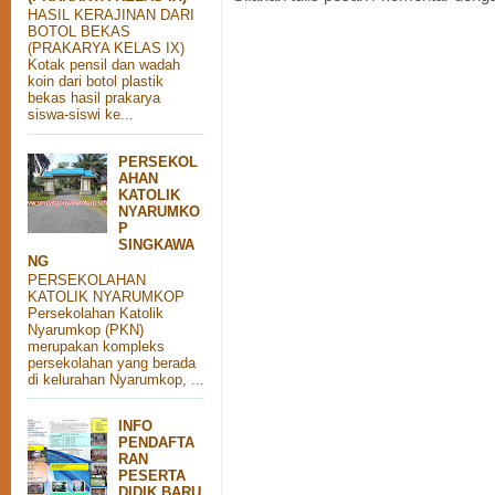
HASIL KERAJINAN DARI
BOTOL BEKAS
(PRAKARYA KELAS IX)
Kotak pensil dan wadah
koin dari botol plastik
bekas hasil prakarya
siswa-siswi ke...
PERSEKOL
AHAN
KATOLIK
NYARUMKO
P
SINGKAWA
NG
PERSEKOLAHAN
KATOLIK NYARUMKOP
Persekolahan Katolik
Nyarumkop (PKN)
merupakan kompleks
persekolahan yang berada
di kelurahan Nyarumkop, ...
INFO
PENDAFTA
RAN
PESERTA
DIDIK BARU