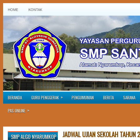
HOME
KONTAK
»
BERANDA
GURU PENGGERAK
PENGUMUMAN
BERITA
SARANA
»
PAS ONLINE
JADWAL UJIAN SEKOLAH TAHUN 
SMP ALGO NYARUMKOP