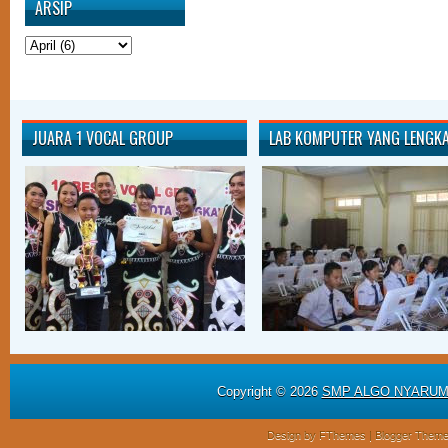
ARSIP
JUARA 1 VOCAL GROUP
LAB KOMPUTER YANG LENGK
Copyright ©
2026
SMP ALGO NYARU
Design by
FThemes
| Blogger Them