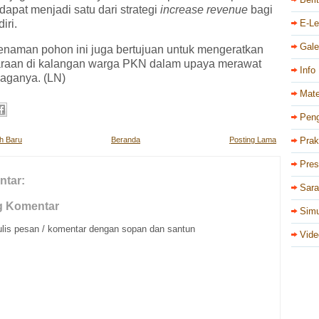
 dapat menjadi satu dari strategi
increase revenue
bagi
iri.
E-Le
Gale
enaman pohon ini juga bertujuan untuk mengeratkan
raan di kalangan warga PKN dalam upaya merawat
Info
jaganya. (LN)
Mate
Pen
ih Baru
Beranda
Posting Lama
Prak
Pres
ntar:
Sar
g Komentar
Simu
ulis pesan / komentar dengan sopan dan santun
Vide