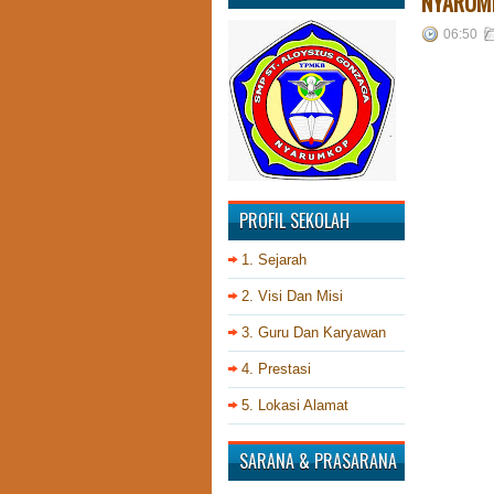
NYARUMK
06:50
PROFIL SEKOLAH
1. Sejarah
2. Visi Dan Misi
3. Guru Dan Karyawan
4. Prestasi
5. Lokasi Alamat
SARANA & PRASARANA