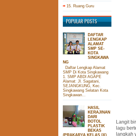
15. Ruang Guru
POPULAR POSTS
DAFTAR
LENGKAP
ALAMAT
SMP SE-
KOTA
SINGKAWA
NG
Daftar Lengkap Alamat
SMP Di Kota Singkawang
1. SMP ABDI AGAPE
Alamat: Jl. Sagatani,
SEJANGKUNG, Kec.
Singkawang Selatan Kota
Singkawan...
HASIL
KERAJINAN
DARI
BOTOL
Langit bi
PLASTIK
lagu ber
BEKAS
langkah 
(PRAKARYA KELAS IX)