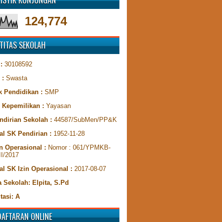
TISTIK KUNJUNGAN
124,774
TITAS SEKOLAH
 :
30108592
 :
Swasta
k Pendidikan :
SMP
s Kepemilikan :
Yayasan
ndirian Sekolah :
44587/SubMen/PP&K
al SK Pendirian :
1952-11-28
n Operasional :
Nomor : 061/YPMKB-
II/2017
al SK Izin Operasional :
2017-08-07
 Sekolah: Elpita, S.Pd
tasi: A
DAFTARAN ONLINE