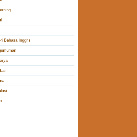
arning
ri
ri Bahasa Inggris
gumuman
arya
tasi
ana
lasi
o