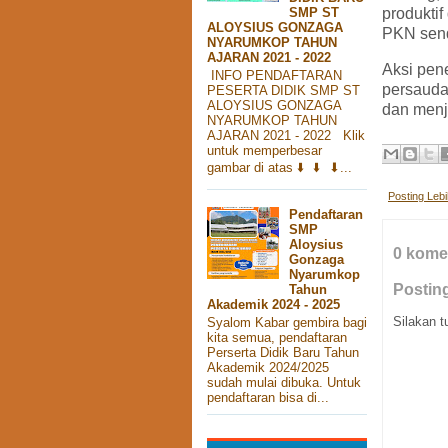
produktif
SMP ST
ALOYSIUS GONZAGA
PKN send
NYARUMKOP TAHUN
AJARAN 2021 - 2022
Aksi pen
INFO PENDAFTARAN
persauda
PESERTA DIDIK SMP ST
ALOYSIUS GONZAGA
dan men
NYARUMKOP TAHUN
AJARAN 2021 - 2022 Klik
untuk memperbesar
gambar di atas ⬇️ ⬇️ ⬇...
Posting Leb
Pendaftaran
SMP
Aloysius
0 kome
Gonzaga
Nyarumkop
Postin
Tahun
Akademik 2024 - 2025
Silakan t
Syalom Kabar gembira bagi
kita semua, pendaftaran
Perserta Didik Baru Tahun
Akademik 2024/2025
sudah mulai dibuka. Untuk
pendaftaran bisa di...