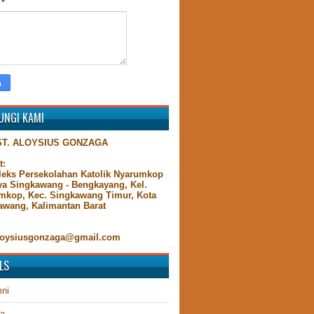
n
*
UNGI KAMI
ST. ALOYSIUS GONZAGA
t:
eks Persekolahan Katolik Nyarumkop
aya Singkawang - Bengkayang, Kel.
mkop, Kec. Singkawang Timur, Kota
awang, Kalimantan Barat
:
oysiusgonzaga@gmail.com
LS
ni
ta