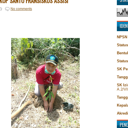
OP SANTO FRANSISKUS ASSISI
STA
No comments
IDEN
NPSN
Status
Bentu
Statu
SK Pe
Tangg
SK Izi
A.2/VI
Tangg
Kepala
Akredi
PEN