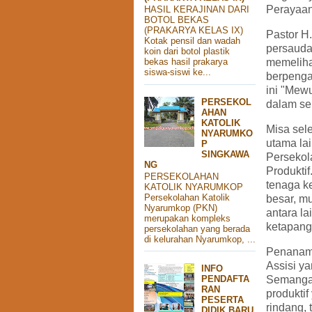
Perayaan
HASIL KERAJINAN DARI
BOTOL BEKAS
(PRAKARYA KELAS IX)
Pastor H
Kotak pensil dan wadah
persauda
koin dari botol plastik
memeliha
bekas hasil prakarya
siswa-siswi ke...
berpenga
ini "Mew
PERSEKOL
dalam se
AHAN
KATOLIK
Misa sel
NYARUMKO
utama la
P
SINGKAWA
Persekol
NG
Produktif
PERSEKOLAHAN
tenaga k
KATOLIK NYARUMKOP
Persekolahan Katolik
besar, m
Nyarumkop (PKN)
antara la
merupakan kompleks
ketapang
persekolahan yang berada
di kelurahan Nyarumkop, ...
Penanama
Assisi y
INFO
Semangat
PENDAFTA
RAN
produkti
PESERTA
rindang, 
DIDIK BARU