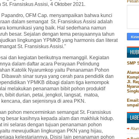
Pesa
 St. Fransiskus Assisi, 4 Oktober 2021.
. Papandro, OFM Cap. menyampaikan bahwa kunci
raan dalam semangat St. Fransiskus Assisi adalah
ra komunikasi yang baik. Hal sederhana namun
ruh besar. Sejalan dengan tema perayaannya tahun
ujudkan lingkungan YPMKB yang harmonis dan literat
mangat St. Fransiskus Assisi."
HUB
esai dan kegiatan berikutnya memanggil. Kegiatan
SMP 
innya dalam daftar acara Perayaan Pelindung
ahan Katolik Nyarumkop yaitu Penanaman Pohon
Alama
. Dibawah sinar surya yang cerah para pendidik dan
Kompl
Jl. R
ependidikan YPMKB dibagi dalam tiga kemompok
Nyaru
ulai melakukan penanaman bibit pohon produktif
Singk
in, bibit durian, petai, jengkol, langsat, matoa,
Email
 kencana, dan sejenisnya di area PKN.
smpal
n pohon mencerminkan semangat St. Fransiskus
LABE
ang besar kasihnya kepada alam dan makhluk hidup.
 ini selaras dengan tujuan penanaman pohon
Alum
f yaitu mewujudkan lingkungan PKN yang hijau,
terjaga kelestariannya. Disisi lain penanaman pohon
Beri